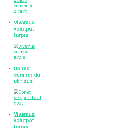
Vivamus
volutpat
turpis
Donec
semper dui
ut risus
Vivamus
volutpat
turpis