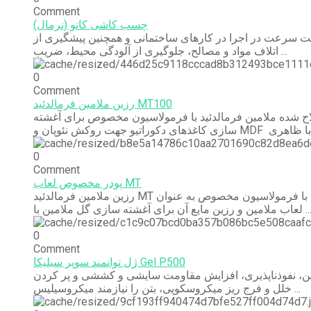
Comment
چسب کاشی کانو (نرمال)
میت سرعت در اجرا در کارهای ساختمانی و همچنین پیشگیری از
اتلاف مواد و مصالح، جلوگیری از آلودگی محیط، ضریب ...
0
Comment
رزین ملامین فرمالدئید MT100
ح شده ملامین فرمالدئید با فرمولاسیون مخصوص برای آغشته
0
Comment
پودر مخصوص لعاب MT
رزین ملامین فرمالدئید MT اصلاح شده با فرمولاسیون مخصوص به عنوان
عاب ملامین و رزین مایع آن برای آغشته سازی گل ملامین با
0
Comment
ژل توانمند سوپر سیلیکا Gel P500
تن، نفوذناپذیری، افزایش مقاومت سایشی و کششی و پر کردن
خلل و فرج ریز میکروسکوپی، بتن را نیازمند میکروسیلیس ...