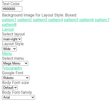
Text Color
Background Image for Layout Style: Boxed
pattern1
pattern2
pattern3
pattern4
pattern5
pattern6
pattern7
pattern8
Layout
Select layout
Layout Style
Menu
Select menu
Typography
Google Font
Body Font-size
Body Font-family