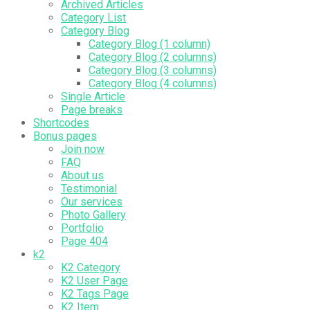
Archived Articles
Category List
Category Blog
Category Blog (1 column)
Category Blog (2 columns)
Category Blog (3 columns)
Category Blog (4 columns)
Single Article
Page breaks
Shortcodes
Bonus pages
Join now
FAQ
About us
Testimonial
Our services
Photo Gallery
Portfolio
Page 404
k2
K2 Category
K2 User Page
K2 Tags Page
K2 Item